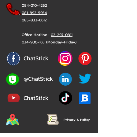
084-010-4252
081-892-5954
085-833-6612
Office Hotline :
02-297-0811
034-900-165
(Monday-Friday)
ChatStick
@ChatStick
ChatStick
Privacy & Policy
324/12 Verve Phetkasem 81