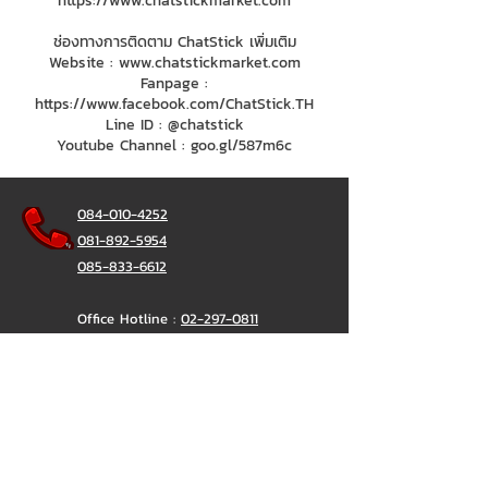
https://www.chatstickmarket.com
ช่องทางการติดตาม ChatStick เพิ่มเติม
Website :
www.chatstickmarket.com
Fanpage :
https://www.facebook.com/ChatStick.TH
Line ID : @chatstick
Youtube Channel : goo.gl/587m6c
084-010-4252
081-892-5954
085-833-6612
Office Hotline :
02-297-0811
034-900-165
(Monday-Friday)
ChatStick
@ChatStick