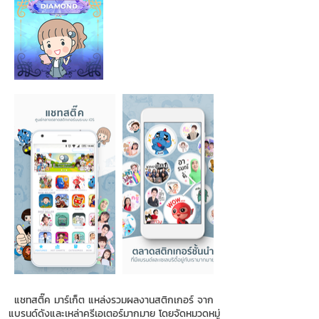
แชทสติ๊ค มาร์เก็ต แหล่งรวมผลงานสติกเกอร์ จาก
แบรนด์ดังและเหล่าครีเอเตอร์มากมาย โดยจัดหมวดหมู่