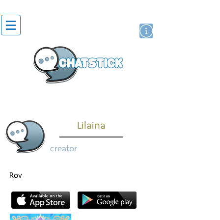
artist actor
brand
sticker
Lilaina
creator
Rov