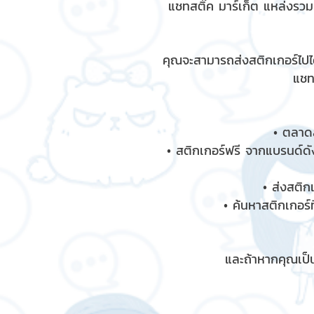
แชทสติ๊ค มาร์เก็ต แหล่งรว
คุณจะสามารถส่งสติกเกอร์ไปได
แชท
• ตลาดส
• สติกเกอร์ฟรี จากแบรนด์ดัง
• ส่งสติก
• ค้นหาสติกเกอร์ท
และถ้าหากคุณเป็น