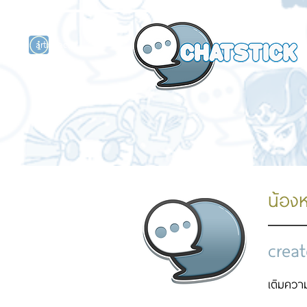
artist actor
and
r
น้อง
creat
เติมความ