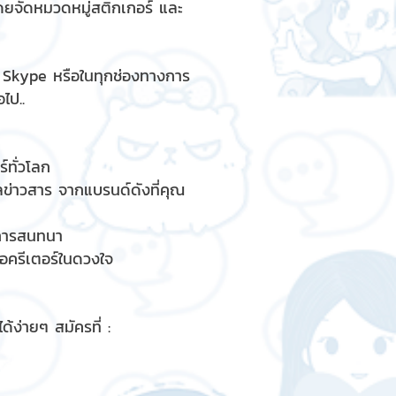
ดยจัดหมวดหมู่สติกเกอร์ และ
, Skype หรือในทุกช่องทางการ
ไป..
์ทั่วโลก
ูลข่าวสาร จากแบรนด์ดังที่คุณ
รการสนทนา
ื่อครีเตอร์ในดวงใจ
้ง่ายๆ สมัครที่ :