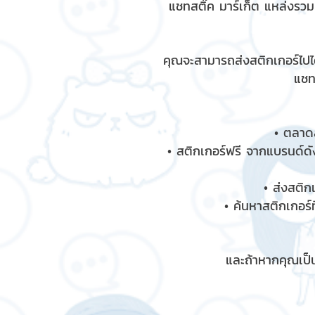
แชทสติ๊ค มาร์เก็ต แหล่งรว
คุณจะสามารถส่งสติกเกอร์ไปได
แชท
• ตลาดส
• สติกเกอร์ฟรี จากแบรนด์ดัง
• ส่งสติก
• ค้นหาสติกเกอร์ท
และถ้าหากคุณเป็น