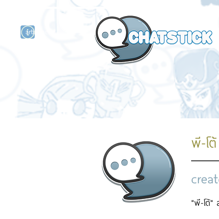
artist actor
and
r
พี-โต้
creat
"พี-โต้"