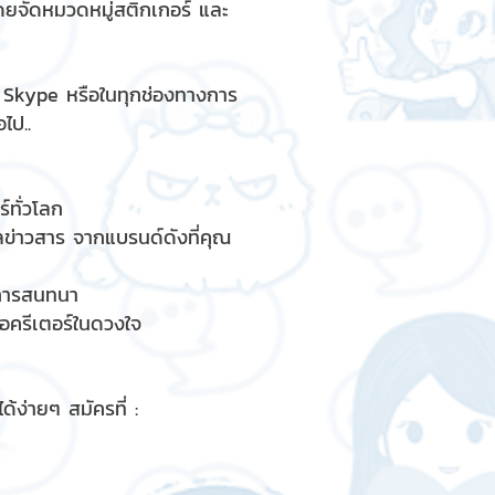
ดยจัดหมวดหมู่สติกเกอร์ และ
, Skype หรือในทุกช่องทางการ
ไป..
์ทั่วโลก
ูลข่าวสาร จากแบรนด์ดังที่คุณ
รการสนทนา
ื่อครีเตอร์ในดวงใจ
้ง่ายๆ สมัครที่ :