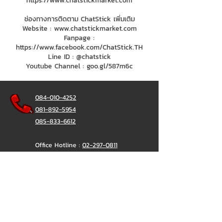
https://www.chatstickmarket.com
ช่องทางการติดตาม ChatStick เพิ่มเติม
Website :
www.chatstickmarket.com
Fanpage :
https://www.facebook.com/ChatStick.TH
Line ID : @chatstick
Youtube Channel : goo.gl/587m6c
084-010-4252
081-892-5954
085-833-6612
Office Hotline :
02-297-0811
034-900-165
(Monday-Friday)
ChatStick
@ChatStick