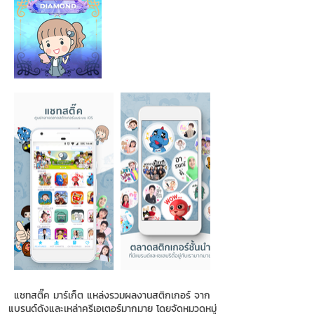
แชทสติ๊ค มาร์เก็ต แหล่งรวมผลงานสติกเกอร์ จาก
แบรนด์ดังและเหล่าครีเอเตอร์มากมาย โดยจัดหมวดหมู่