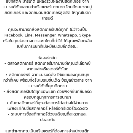
แชทสติ๊ค มาร์เก็ต แหล่งรวมผลงานสติกเกอร์ จาก
แบรนด์ดังและเหล่าครีเอเตอร์มากมาย โดยจัดหมวดหมู่
สติกเกอร์ และจัดอันดับสติกเกอร์สุดฮิต ให้คุณไม่ตก
เทรนด์
คุณจะสามารถส่งสติกเกอร์ไปได้ทุกที่ ไม่ว่าจะเป็น
Facebook, Line, Messenger, Whatsapp, Skype
หรือในทุกช่องทางการแชทไหนก็ทำได้ ให้คุณเพลิดเพลิน
ไปกับการแชทที่ไม่เหมือนเดิมอีกต่อไป..
ฟีเจอร์หลัก
• ตลาดสติกเกอร์ สติกเกอร์มากมายให้คุณได้เลือกใช้
จากเหล่าครีเอเตอร์ทั่วโลก
• สติกเกอร์ฟรี จากแบรนด์ดัง ให้แชทของคุณสนุก
กว่าที่เคย พร้อมทั้งรับโปรโมชั่นเด็ด ข้อมูลข่าวสาร จาก
แบรนด์ดังที่คุณติดตาม
• ส่งสติกเกอร์ไปได้ทุกแอพแชท ด้วยฟังก์ชั่นคีย์บอร์ด
ครอบคลุมทุกการการสนทนา
• ค้นหาสติกเกอร์ที่คุณต้องการได้อย่างได้ง่ายดาย
เพียงแค่ค้นชื่อสติกเกอร์ หรือชื่อครีเตอร์ในดวงใจ
• ระบบการซื้อสติกเกอร์ด้วยเหรียญที่สะดวกและ
ปลอดภัย
และถ้าหากคุณเป็นครีเอเตอร์ที่ต้องการจำหน่ายสติก