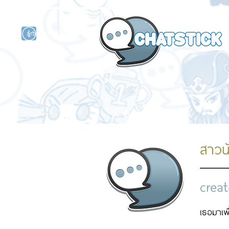
artist actor
and
r
สาวน
creat
เธอมาเพื