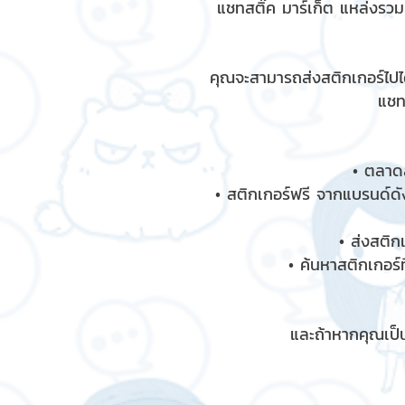
แชทสติ๊ค มาร์เก็ต แหล่งรว
คุณจะสามารถส่งสติกเกอร์ไปได
แชท
• ตลาดส
• สติกเกอร์ฟรี จากแบรนด์ดัง
• ส่งสติก
• ค้นหาสติกเกอร์ท
และถ้าหากคุณเป็น