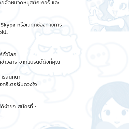
ดยจัดหมวดหมู่สติกเกอร์ และ
, Skype หรือในทุกช่องทางการ
ไป..
์ทั่วโลก
ูลข่าวสาร จากแบรนด์ดังที่คุณ
รการสนทนา
ื่อครีเตอร์ในดวงใจ
้ง่ายๆ สมัครที่ :