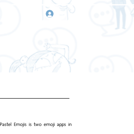
sign in
Request a quote
Contact us
Pastel Emojis is two emoji apps in