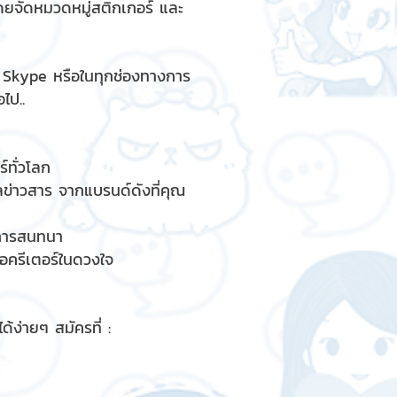
ดยจัดหมวดหมู่สติกเกอร์ และ
, Skype หรือในทุกช่องทางการ
ไป..
์ทั่วโลก
ูลข่าวสาร จากแบรนด์ดังที่คุณ
รการสนทนา
ื่อครีเตอร์ในดวงใจ
้ง่ายๆ สมัครที่ :