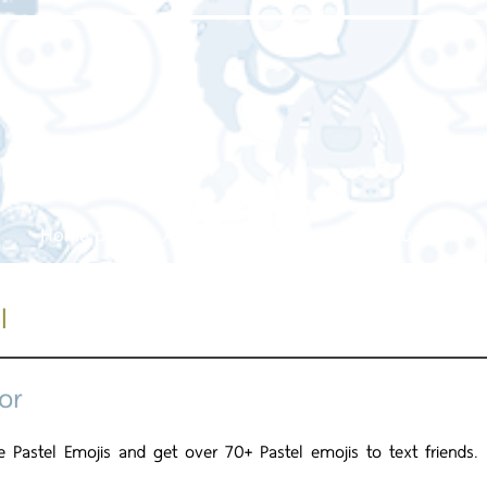
Home page
About us
Our service
Our work
l
or
 Pastel Emojis and get over 70+ Pastel emojis to text friends. 