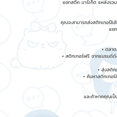
แชทสติ๊ค มาร์เก็ต แหล่งรว
คุณจะสามารถส่งสติกเกอร์ไปได
แชท
• ตลาดส
• สติกเกอร์ฟรี จากแบรนด์ดัง
• ส่งสติก
• ค้นหาสติกเกอร์ท
และถ้าหากคุณเป็น