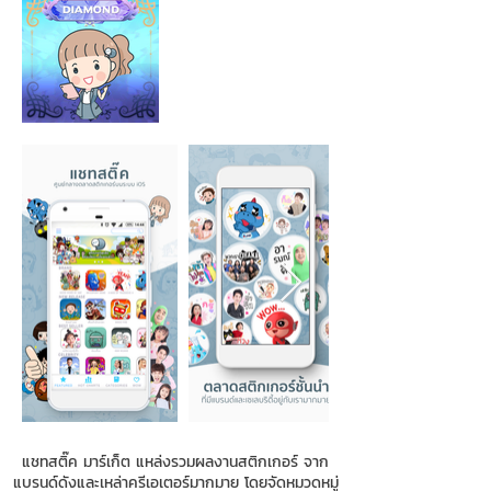
แชทสติ๊ค มาร์เก็ต แหล่งรวมผลงานสติกเกอร์ จาก
แบรนด์ดังและเหล่าครีเอเตอร์มากมาย โดยจัดหมวดหมู่