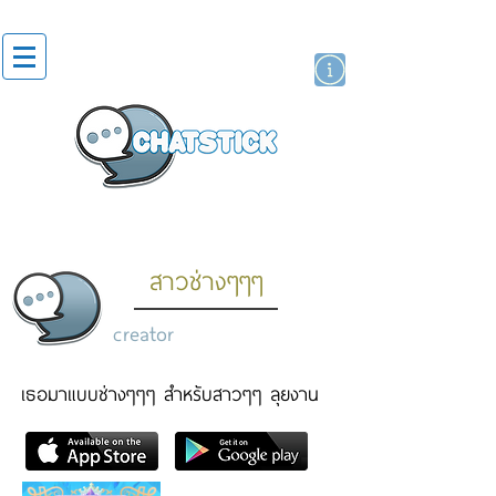
artist actor
brand
sticker
สาวช่างๆๆๆ
creator
เธอมาแบบช่างๆๆๆ สำหรับสาวๆๆ ลุยงาน