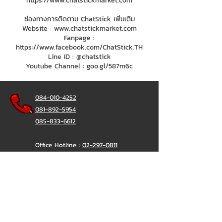
https://www.chatstickmarket.com
ช่องทางการติดตาม ChatStick เพิ่มเติม
Website :
www.chatstickmarket.com
Fanpage :
https://www.facebook.com/ChatStick.TH
Line ID : @chatstick
Youtube Channel : goo.gl/587m6c
084-010-4252
081-892-5954
085-833-6612
Office Hotline :
02-297-0811
034-900-165
(Monday-Friday)
ChatStick
@ChatStick