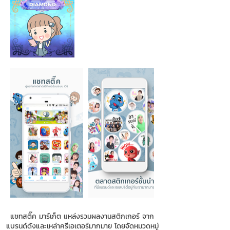
แชทสติ๊ค มาร์เก็ต แหล่งรวมผลงานสติกเกอร์ จาก
แบรนด์ดังและเหล่าครีเอเตอร์มากมาย โดยจัดหมวดหมู่