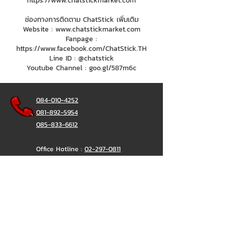
https://www.chatstickmarket.com
ช่องทางการติดตาม ChatStick เพิ่มเติม
Website :
www.chatstickmarket.com
Fanpage :
https://www.facebook.com/ChatStick.TH
Line ID : @chatstick
Youtube Channel : goo.gl/587m6c
084-010-4252
081-892-5954
085-833-6612
Office Hotline :
02-297-0811
034-900-165
(Monday-Friday)
ChatStick
@ChatStick